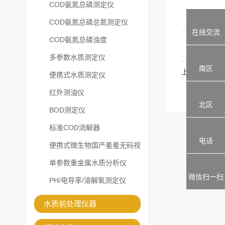
COD氨氮总磷测定仪
COD氨氮总磷总氮测定仪
在线交流
COD氨氮总磷浊度
多参数水质测定仪
南区
上一篇
便携式水质测定仪
红外测油仪
北区
BOD测定仪
标准COD消解器
电话
便携式微生物国产羞羞无码视
频在线观看免费
单参数重金属水质分析仪
微信扫一扫
PH/电导率/溶解氧测定仪
水质前处理仪器