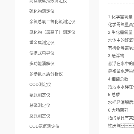
高锰酸盐指数测定仪
硫化物测定仪
1.化学需氧量
余氯总氯二氧化氯测定仪
化学需氧量高
氯化物（氯离子）测定仪
2.生化需氧量
水体中的好氧
重金属测定仪
有机物等需氧
便携式电导仪
3.悬浮物
多功能消解仪
悬浮在水中的
是衡量水污染
多参数水质分析仪
4.细菌总数
COD测定仪
指污水水样在
5.总磷
氨氮测定仪
水样经消解后
总磷测定仪
6.大肠菌群
总氮测定仪
指的是具有某
性厌氧
COD氨氮测定仪