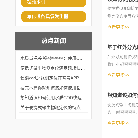
超纯水机
便携式COD测定仪
净化设备臭氧发生器
测定仪的使用方
护，可以确保
查看更多>>
热点新闻
基于红外分光
红外分光测油仪
水质量把关者：使用COD氨氮快速测定仪确保安全标准
收红外光
便携式微生物测定仪满足现场快速检测的需求
红外分光光度测量
查看更多>>
谈谈cod总氮测定仪在羞羞APP在线观看中的应用案例
看完本篇你就知道该如何使用铝合金电动隔膜泵了
想知道该如何
想知道该如何使用水质COD快速测定仪就不要错过本篇
便携式微生物测
关于便携式微生物测定仪的特点分享
的工具
作。在使用
查看更多>>