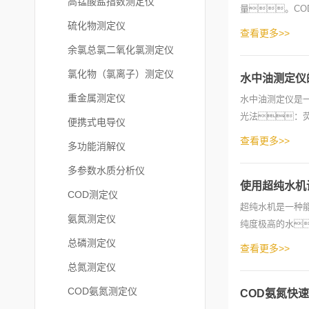
高锰酸盐指数测定仪
量。C
硫化物测定仪
法和UV计测量方
查看更多>>
余氯总氯二氧化氯测定仪
氯化物（氯离子）测定仪
水中油测定仪
重金属测定仪
水中油测定仪是
光法：
便携式电导仪
强度与水中油分子
查看更多>>
多功能消解仪
多参数水质分析仪
使用超纯水机
COD测定仪
超纯水机是一种
氨氮测定仪
纯度极高的水
质，制备出符
总磷测定仪
查看更多>>
总氮测定仪
COD氨氮测定仪
COD氨氮快