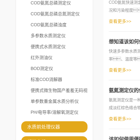
COD氨氮快速
COD氨氮总磷测定仪
况和污染程度
COD氨氮总磷总氮测定仪
中有机物含量高
查看更多>>
COD氨氮总磷浊度
多参数水质测定仪
想知道该如何
便携式水质测定仪
快速多参数水质
红外测油仪
率、温度等
作：a.将仪
BOD测定仪
查看更多>>
标准COD消解器
便携式微生物国产羞羞无码视
氨氮测定仪的
氨氮测定仪是一
频在线观看免费
单参数重金属水质分析仪
成淡红棕色络合
PH/电导率/溶解氧测定仪
下：1、
查看更多>>
水质前处理仪器
该如何使用便