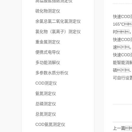
高锰酸盐指数测定仪
硫化物测定仪
快速CO
余氯总氯二氧化氯测定仪
165℃
氯化物（氯离子）测定仪
时
快速CO
重金属测定仪
速
便携式电导仪
快速CO
多功能消解仪
能智能消
磷
多参数水质分析仪
可自行设
COD测定仪
氨氮测定仪
总磷测定仪
总氮测定仪
COD氨氮测定仪
上一篇