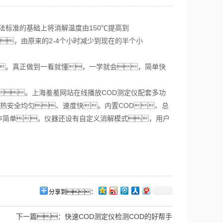
法标准的基础上将消解温度由150℃提高到
间，由原来的2-4个小时减少到现在的半个小
。真正做到一看就懂，一学就会，简单快
。上海羞羞网站在线播放COD测定仪配套多功
加热安全均匀、速度快。内置COD、总
作简单，仪器还设有自定义消解模式，用户
分享到：
下一篇：
快速COD测定仪检测COD的好帮手