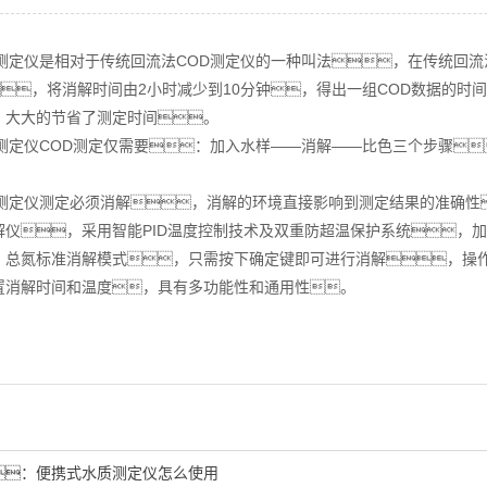
D测定仪是相对于传统回流法COD测定仪的一种叫法，在传统回流
，将消解时间由2小时减少到10分钟，得出一组COD数据的时
，大大的节省了测定时间。
D测定仪COD测定仅需要：加入水样——消解——比色三个步骤
。
D测定仪测定必须消解，消解的环境直接影响到测定结果的准确性
解仪，采用智能PID温度控制技术及双重防超温保护系统，
、总氮标准消解模式，只需按下确定键即可进行消解，操
置消解时间和温度，具有多功能性和通用性。
：
便携式水质测定仪怎么使用