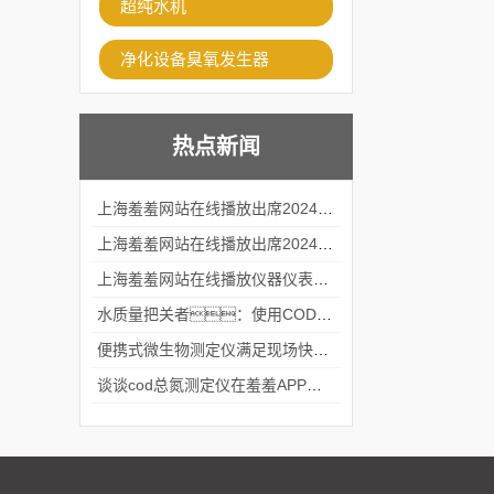
超纯水机
净化设备臭氧发生器
热点新闻
上海羞羞网站在线播放出席2024黑龙江仪商年度峰会
上海羞羞网站在线播放出席2024年第六届华南科学仪器联盟大学堂行业年会
上海羞羞网站在线播放仪器仪表有限公司参加2024 广东生物医学工程学会精密仪器分会
水质量把关者：使用COD氨氮快速测定仪确保安全标准
便携式微生物测定仪满足现场快速检测的需求
谈谈cod总氮测定仪在羞羞APP在线观看中的应用案例